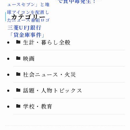
で食中毒発生！
ュースセブン」と地
ノロ感染の実態
球アイコンを配置し
カテゴリー
たニュース番組ロゴ
三菱UFJ銀行
「貸金庫事件」
の衝撃と『黒革
生計・暮らし全般
の手帖』の現実
性
映画
社会ニュース・火災
話題・人物トピックス
学校・教育