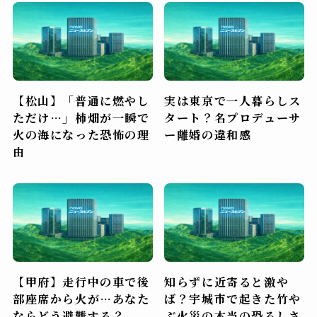
【松山】「普通に燃やし
実は東京で一人暮らしス
ただけ…」柿畑が一瞬で
タート？名プロデューサ
火の海になった恐怖の理
ー離婚の違和感
由
【甲府】走行中の車で後
知らずに近寄ると激や
部座席から火が…あなた
ば？宇城市で起きた竹や
ならどう避難する？
ぶ火災の本当の恐ろしさ