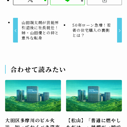
山田親太朗が芸能界
50年ローン急増！若
引退後に社長就任！
者の住宅購入の裏側
姉・山田優との絆と
とは？
意外な転身
合わせて読みたい
大田区多摩川のビル火
【松山】「普通に燃やし
災…知っておくべき深夜
ただけ…」柿畑が一瞬で