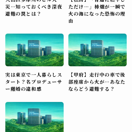
災…知っておくべき深夜
ただけ…」柿畑が一瞬で
避難の罠とは？
火の海になった恐怖の理
由
実は東京で一人暮らしス
【甲府】走行中の車で後
タート？名プロデューサ
部座席から火が…あなた
ー離婚の違和感
ならどう避難する？