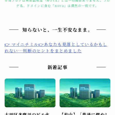
※当ブログは英会話教室「NOVA」とは一切関係ありません。ブロ
グ名、ドメインに含む「nova」は偶然の一致です。
知らないと、一生不安なまま。
👉 マイニチミル👉あなたも見落としているかもし
れない…判断のヒントをまとめました
新着記事
大田区多摩川のビル火
【松山】「普通に燃やし