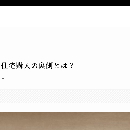
ー
新着記事
特定商取引法表記
お
の住宅購入の裏側とは？
3日
。