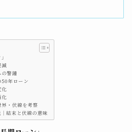
ン」
軽減
への警鐘
50年ローン
変化
極化
世界・伏線を考察
説｜結末と伏線の意味
超長期ローン」