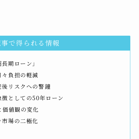
記事で得られる情報
超長期ローン」
月々負担の軽減
老後リスクへの警鐘
徴としての50年ローン
と価値観の変化
ン市場の二極化