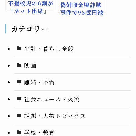
不登校児の6割が
偽刻印金塊詐欺
「ネット出席」
事件で95億円被
知らず、すらら
害か中国籍ら8人
ネット調査で判
逮捕の全容
カテゴリー
明 周知不足で
制度活用進まず
生計・暮らし全般
映画
離婚・不倫
社会ニュース・火災
話題・人物トピックス
学校・教育