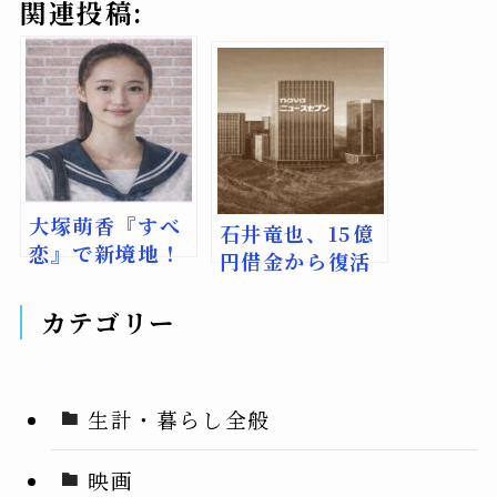
関連投稿:
大塚萌香『すべ
石井竜也、15億
恋』で新境地！
円借金から復活
「おでこ美女」
した伝説の赤字
の素顔と役作り
映画と逆転劇
カテゴリー
生計・暮らし全般
映画