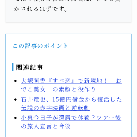
かされるはずです。
この記事のポイント
関連記事
大塚萌香『すべ恋』で新境地！「お
でこ美女」の素顔と役作り
石井竜也、15億円借金から復活した
伝説の赤字映画と逆転劇
小泉今日子が還暦で休養？ツアー後
の旅人宣言と今後