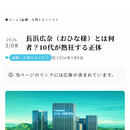
novaニュースセブン｜社会ニュ
ース・事件・映画
ホーム
話題・人物トピックス
長浜広奈（おひな様）とは何
2026
3/08
者？10代が熱狂する正体
話題・人物トピックス
2026年3月8日
当ページのリンクには広告が含まれています。