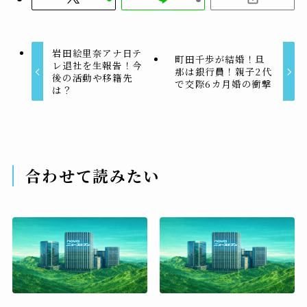
岩田絵里奈アナ日テ
町田千歩が結婚！旦
レ退社を生報告！今
那は銀行員！親子2代
後の活動や移籍先
で交際6カ月婚の衝撃
は？
合わせて読みたい