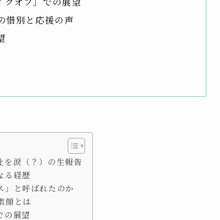
テイクオフ」での展望
らの惜別と応援の声
望
退社を涙（？）の生報告
なる経歴
ース」と呼ばれたのか
素顔とは
での展望