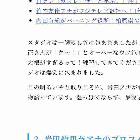
日テレ「カズレーザーと学ぶ。」終
竹内友佳アナがフジテレビ退社へ！1
内田有紀がバーニング退所！柏原崇
スタジオは一瞬寂しさに包まれましたが
征さんが「ク～！」とオーバーなウソ泣
大根がすぎるって！練習してきてくださ
ジオは爆笑に包まれました。
この明るいやり取りこそが、岩田アナが
物語っています。湿っぽくならず、最後
2. 岩田絵里奈アナのプロ