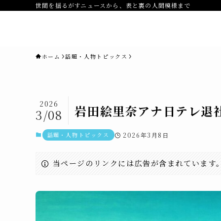
世間を揺るがすニュースから、表と裏の人間模様まで
novaニュースセブン｜社会ニュ
ス・事件・映画
ホーム
話題・人物トピックス
2026
岩田絵里奈アナ日テレ退
3/08
話題・人物トピックス
2026年3月8日
当ページのリンクには広告が含まれています