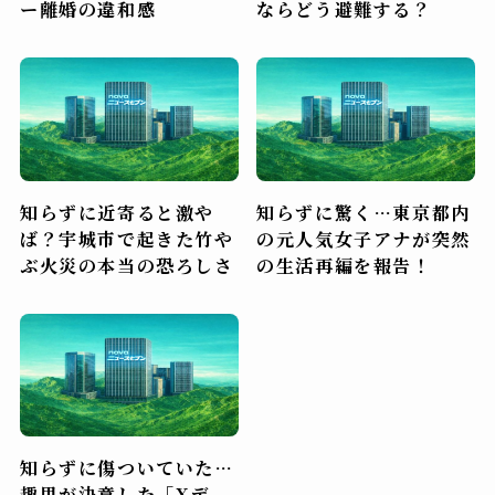
ー離婚の違和感
ならどう避難する？
知らずに近寄ると激や
知らずに驚く…東京都内
ば？宇城市で起きた竹や
の元人気女子アナが突然
ぶ火災の本当の恐ろしさ
の生活再編を報告！
知らずに傷ついていた…
趣里が決意した「Xデ