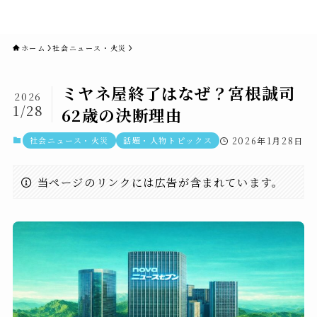
novaニュースセブン｜社会ニュ
ース・事件・映画
ホーム
社会ニュース・火災
ミヤネ屋終了はなぜ？宮根誠司
2026
1/28
62歳の決断理由
社会ニュース・火災
話題・人物トピックス
2026年1月28日
当ページのリンクには広告が含まれています。