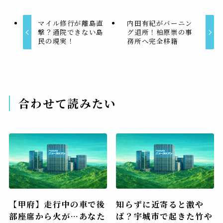
マイル修行が離島直
内田有紀がバーニン
撃？通院できない島
グ退所！柏原崇の事
民の現実！
務所へ完全移籍
合わせて読みたい
【甲府】走行中の車で後
知らずに近寄ると激や
部座席から火が…あなた
ば？宇城市で起きた竹や