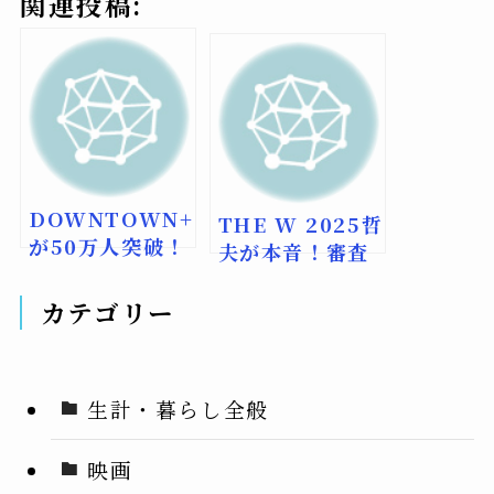
関連投稿:
DOWNTOWN+
THE W 2025哲
が50万人突破！
夫が本音！審査
松本人志復帰で
員辞退示唆の理
注目の配信サー
由とは
カテゴリー
ビス
生計・暮らし全般
映画