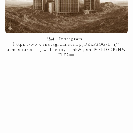
出典：Instagram
https://www.instagram.com/p/DEkF3OGvB_r/?
utm_source=ig_web_copy_link&igsh=MzRlODBiNW
FlZA==