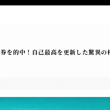
ー
新着記事
特定商取引法表記
お
万馬券を的中！自己最高を更新した驚異の
。