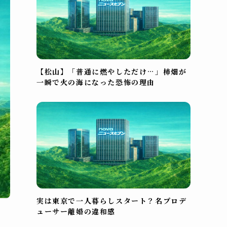
【松山】「普通に燃やしただけ…」柿畑が
一瞬で火の海になった恐怖の理由
実は東京で一人暮らしスタート？名プロデ
ューサー離婚の違和感