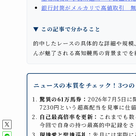
銀行封筒がメルカリで高値取引 無
▼ この記事で分かること
的中したレースの具体的な詳細や規模、
んが魅了される高知競馬の背景までを
ニュースの本質をチェック！3つの
驚異の61万馬券：
2026年7月5日
7230円という超高配当を見事に仕
自己最高倍率を更新：
これまでも数
今回で自身の持つ最高的中記録をさ
現地愛と聖地巡礼：
先月には実際に