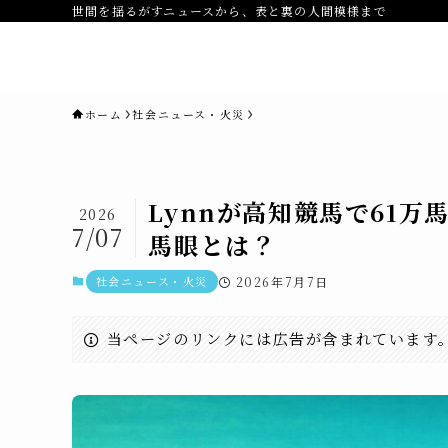
世間を揺るがすニュースから、表と裏の人間模様まで
novaニュースセブン｜社会ニュ
ス・事件・映画
ホーム
社会ニュース・火災
Lynnが高知競馬で61
2026
7/07
馬眼とは？
社会ニュース・火災
2026年7月7日
当ページのリンクには広告が含まれています