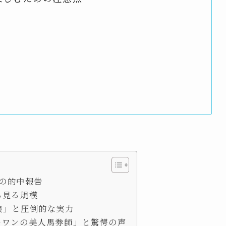
撃の的中報告
ら見る規模
娘」と圧倒的な実力
ーワンの美人馬券師」と驚愕の声