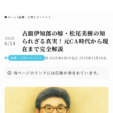
novaニュースセブン｜社会ニュ
ース・事件・映画
ホーム
話題・人物トピックス
古舘伊知郎の嫁・松尾美樹の知
2025
られざる真実！元CA時代から現
6/14
在まで完全解説
話題・人物トピックス
2025年6月14日
2025年11月10日
当ページのリンクには広告が含まれています。