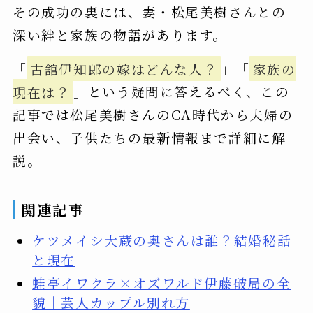
その成功の裏には、妻・松尾美樹さんとの
深い絆と家族の物語があります。
「
古舘伊知郎の嫁はどんな人？
」「
家族の
現在は？
」という疑問に答えるべく、この
記事では松尾美樹さんのCA時代から夫婦の
出会い、子供たちの最新情報まで詳細に解
説。
関連記事
ケツメイシ大蔵の奥さんは誰？結婚秘話
と現在
蛙亭イワクラ×オズワルド伊藤破局の全
貌｜芸人カップル別れ方