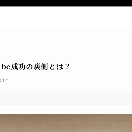
ー
新着記事
特定商取引法表記
お
ube成功の裏側とは？
24日
。