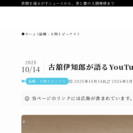
世間を揺るがすニュースから、表と裏の人間模様まで
novaニュースセブン｜社会ニュ
ス・事件・映画
ホーム
話題・人物トピックス
2025
古舘伊知郎が語るYouT
10/14
話題・人物トピックス
2025年10月14日
2026年3月
当ページのリンクには広告が含まれています