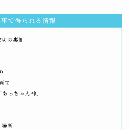
記事で得られる情報
成功の裏側
り
の両立
「あっちゃん神」
る場所