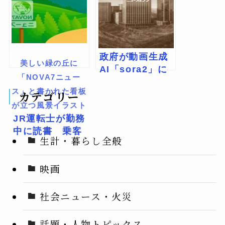
政府が動画生成
美しい緑の丘に
AI「sora2」に
「NOVA7ニュー
著作権侵害中止
ス」と書かれた看板
カテゴリー
を要請
が立つ風景イラスト
JR運転士が勤務
中に読書 乗客
生計・暮らし全般
が目撃し通報さ
れる事態に
映画
社会ニュース・火災
話題・人物トピックス