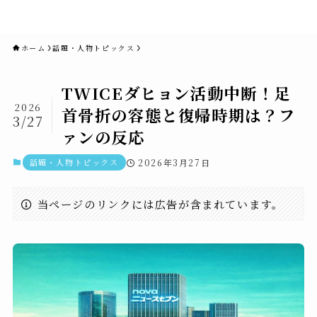
novaニュースセブン｜社会ニュ
ース・事件・映画
ホーム
話題・人物トピックス
TWICEダヒョン活動中断！足
2026
首骨折の容態と復帰時期は？フ
3/27
ァンの反応
話題・人物トピックス
2026年3月27日
当ページのリンクには広告が含まれています。