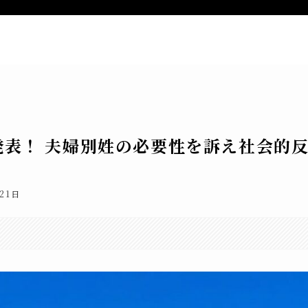
ー
新着記事
特定商取引法表記
お
表！ 夫婦別姓の必要性を訴え社会的
21日
。