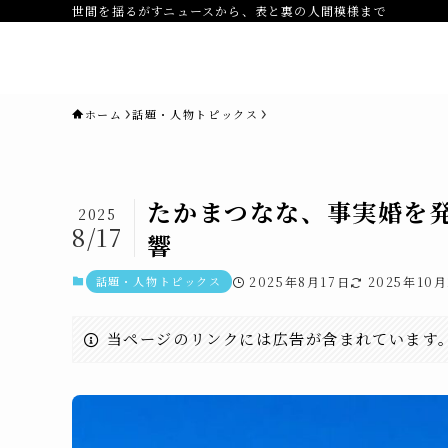
世間を揺るがすニュースから、表と裏の人間模様まで
novaニュースセブン｜社会ニュ
ス・事件・映画
ホーム
話題・人物トピックス
たかまつなな、事実婚を発
2025
8/17
響
話題・人物トピックス
2025年8月17日
2025年10月
当ページのリンクには広告が含まれています