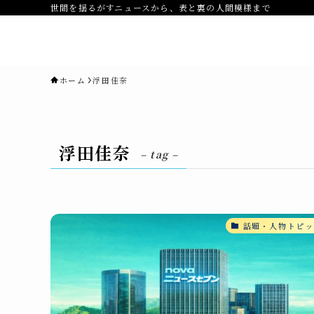
世間を揺るがすニュースから、表と裏の人間模様まで
novaニュースセブン｜社会ニュ
ス・事件・映画
ホーム
浮田佳奈
浮田佳奈
– tag –
話題・人物トピッ