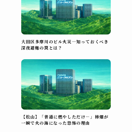
大田区多摩川のビル火災…知っておくべき
深夜避難の罠とは？
【松山】「普通に燃やしただけ…」柿畑が
一瞬で火の海になった恐怖の理由