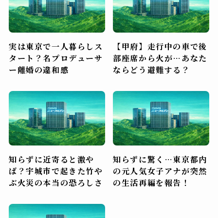
実は東京で一人暮らしス
【甲府】走行中の車で後
タート？名プロデューサ
部座席から火が…あなた
ー離婚の違和感
ならどう避難する？
知らずに近寄ると激や
知らずに驚く…東京都内
ば？宇城市で起きた竹や
の元人気女子アナが突然
ぶ火災の本当の恐ろしさ
の生活再編を報告！