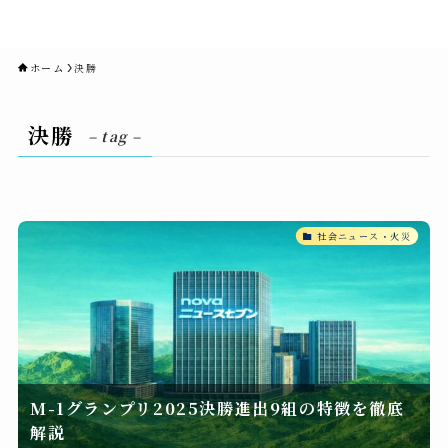
novaニュースセブン｜社会ニュ
ース・事件・映画
ホーム
決勝
決勝
– tag –
社会ニュース・火災
M-1グランプリ2025決勝進出9組の特徴を徹底
解説