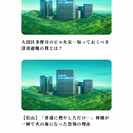
大田区多摩川のビル火災…知っておくべき
深夜避難の罠とは？
【松山】「普通に燃やしただけ…」柿畑が
一瞬で火の海になった恐怖の理由