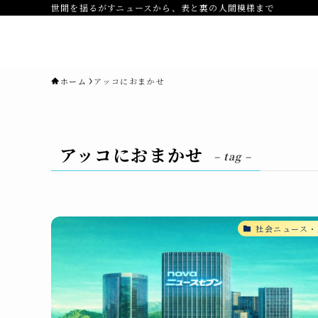
世間を揺るがすニュースから、表と裏の人間模様まで
novaニュースセブン｜社会ニュ
ス・事件・映画
ホーム
アッコにおまかせ
アッコにおまかせ
– tag –
社会ニュース・