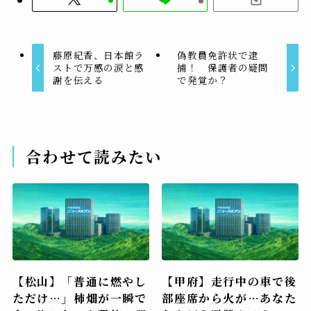
藤原紀香、日本館ラ
偽教員免許状で逮
ストで万感の涙と感
捕！ 保護者の疑問
謝を伝える
で発覚か？
合わせて読みたい
【松山】「普通に燃やし
【甲府】走行中の車で後
ただけ…」柿畑が一瞬で
部座席から火が…あなた