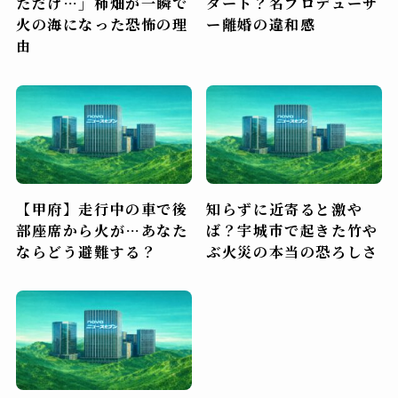
ただけ…」柿畑が一瞬で
タート？名プロデューサ
火の海になった恐怖の理
ー離婚の違和感
由
【甲府】走行中の車で後
知らずに近寄ると激や
部座席から火が…あなた
ば？宇城市で起きた竹や
ならどう避難する？
ぶ火災の本当の恐ろしさ