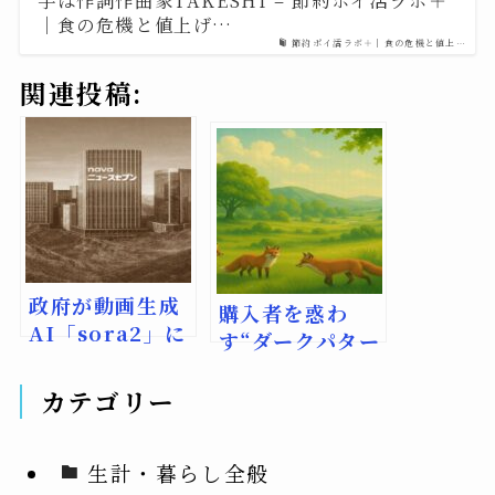
手は作詞作曲家TAKESHI – 節約ポイ活ラボ＋
｜食の危機と値上げ…
節約ポイ活ラボ＋｜食の危機と値上…
関連投稿:
政府が動画生成
購入者を惑わ
AI「sora2」に
す“ダークパター
著作権侵害中止
ン”の実態と自衛
を要請
策
カテゴリー
生計・暮らし全般