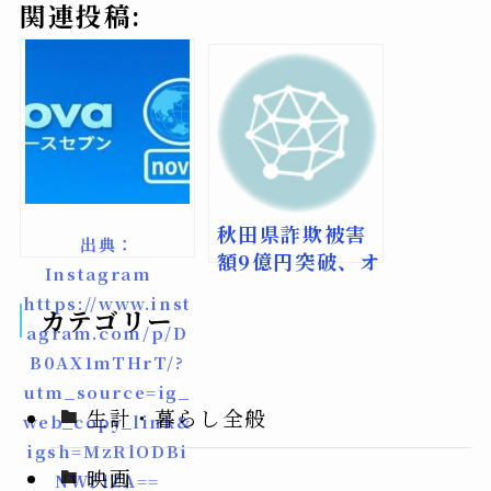
関連投稿:
秋田県詐欺被害
出典：
額9億円突破、オ
Instagram
レオレ詐欺急増
https://www.inst
の実態と対策
カテゴリー
agram.com/p/D
B0AX1mTHrT/?
utm_source=ig_
生計・暮らし全般
web_copy_link&
igsh=MzRlODBi
映画
NWFlZA==