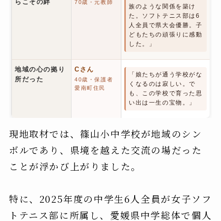
らこその絆
70歳・元教師
族のような関係を築け
た。ソフトテニス部は6
人全員で県大会優勝。子
どもたちの頑張りに感動
した。」
地域の心の拠り
Cさん
「娘たちが通う学校がな
所だった
40歳・保護者
くなるのは寂しい。で
愛南町住民
も、この学校で育った思
い出は一生の宝物。」
現地取材では、篠山小中学校が地域のシン
ボルであり、県境を越えた交流の場だった
ことが浮かび上がりました。
特に、2025年度の中学生6人全員が女子ソフ
トテニス部に所属し、愛媛県中学総体で個人