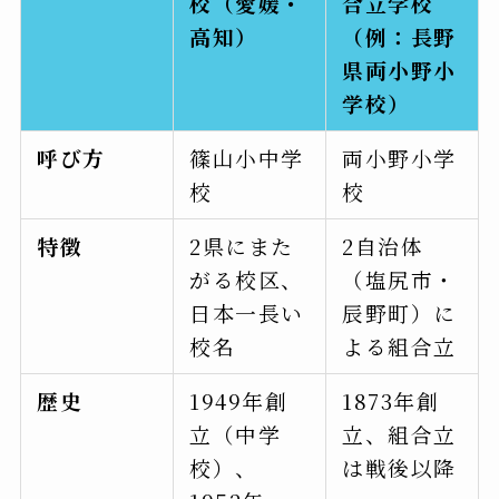
校（愛媛・
合立学校
高知）
（例：長野
県両小野小
学校）
呼び方
篠山小中学
両小野小学
校
校
特徴
2県にまた
2自治体
がる校区、
（塩尻市・
日本一長い
辰野町）に
校名
よる組合立
歴史
1949年創
1873年創
立（中学
立、組合立
校）、
は戦後以降