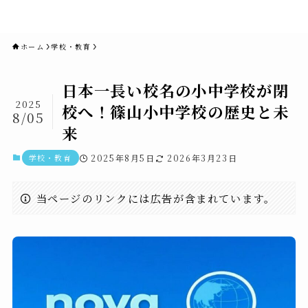
novaニュースセブン｜社会ニュ
ース・事件・映画
ホーム
学校・教育
日本一長い校名の小中学校が閉
2025
校へ！篠山小中学校の歴史と未
8/05
来
学校・教育
2025年8月5日
2026年3月23日
当ページのリンクには広告が含まれています。