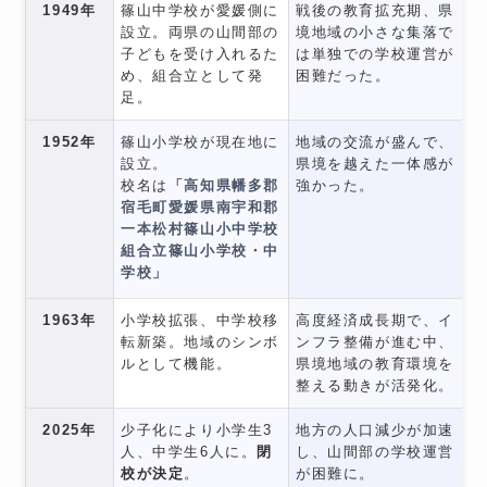
1949年
篠山中学校が愛媛側に
戦後の教育拡充期、県
設立。両県の山間部の
境地域の小さな集落で
子どもを受け入れるた
は単独での学校運営が
め、組合立として発
困難だった。
足。
1952年
篠山小学校が現在地に
地域の交流が盛んで、
設立。
県境を越えた一体感が
校名は
「高知県幡多郡
強かった。
宿毛町愛媛県南宇和郡
一本松村篠山小中学校
組合立篠山小学校・中
学校」
1963年
小学校拡張、中学校移
高度経済成長期で、イ
転新築。地域のシンボ
ンフラ整備が進む中、
ルとして機能。
県境地域の教育環境を
整える動きが活発化。
2025年
少子化により小学生3
地方の人口減少が加速
人、中学生6人に。
閉
し、山間部の学校運営
校が決定
。
が困難に。