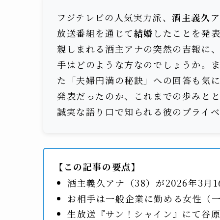
フジテレビの人気実力派、
酒主義久
ア
放送番組を通じて
結婚
したことを発
親しまれる酒主アナの突然の吉報に
手はどのような方なのでしょうか。
た「夫婦円満の秘訣」への回答も気
発表だったのか、これまでの歩みと
誠実な語り口で知られる彼のプライ
【この記事の要点】
酒主義久アナ（38）が2026年3月
お相手は一般企業に勤める女性（
生放送『サン！シャイン』にて谷