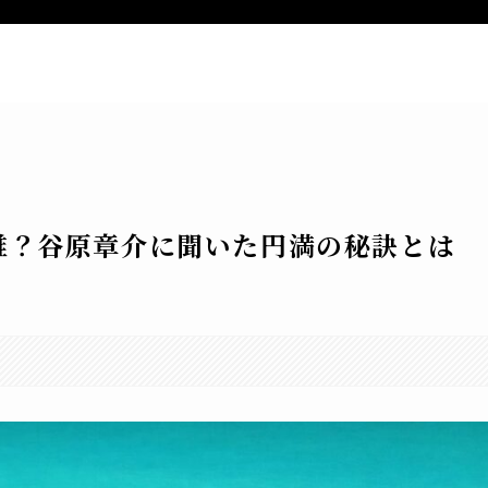
ー
新着記事
特定商取引法表記
お
誰？谷原章介に聞いた円満の秘訣とは
。