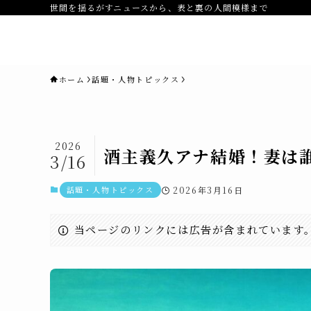
世間を揺るがすニュースから、表と裏の人間模様まで
novaニュースセブン｜社会ニュ
ス・事件・映画
ホーム
話題・人物トピックス
2026
酒主義久アナ結婚！妻は
3/16
話題・人物トピックス
2026年3月16日
当ページのリンクには広告が含まれています