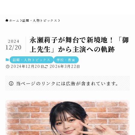
novaニュースセブン｜社会ニュ
ース・事件・映画
ホーム
話題・人物トピックス
永瀬莉子が舞台で新境地！「御
2024
12/20
上先生」から主演への軌跡
話題・人物トピックス
学校・教育
2024年12月20日
2026年3月22日
当ページのリンクには広告が含まれています。