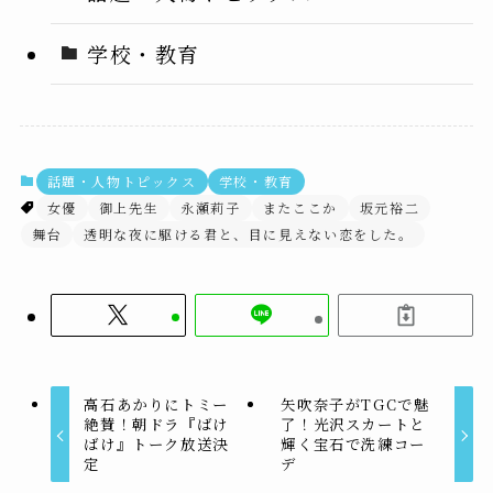
学校・教育
話題・人物トピックス
学校・教育
女優
御上先生
永瀬莉子
またここか
坂元裕二
舞台
透明な夜に駆ける君と、目に見えない恋をした。
高石あかりにトミー
矢吹奈子がTGCで魅
絶賛！朝ドラ『ばけ
了！光沢スカートと
ばけ』トーク放送決
輝く宝石で洗練コー
定
デ