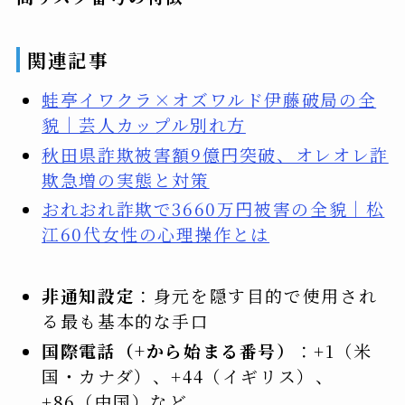
関連記事
蛙亭イワクラ×オズワルド伊藤破局の全
貌｜芸人カップル別れ方
秋田県詐欺被害額9億円突破、オレオレ詐
欺急増の実態と対策
おれおれ詐欺で3660万円被害の全貌｜松
江60代女性の心理操作とは
非通知設定
：身元を隠す目的で使用され
る最も基本的な手口
国際電話（+から始まる番号）
：+1（米
国・カナダ）、+44（イギリス）、
+86（中国）など