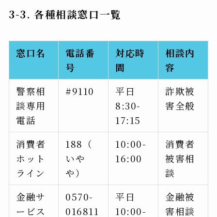
3-3. 各種相談窓口一覧
窓口名
電話番
対応時
相談内
号
間
容
警察相
#9110
平日
詐欺被
談専用
8:30-
害全般
電話
17:15
消費者
188（
10:00-
消費者
ホット
いや
16:00
被害相
ライン
や）
談
金融サ
0570-
平日
金融被
ービス
016811
10:00-
害相談