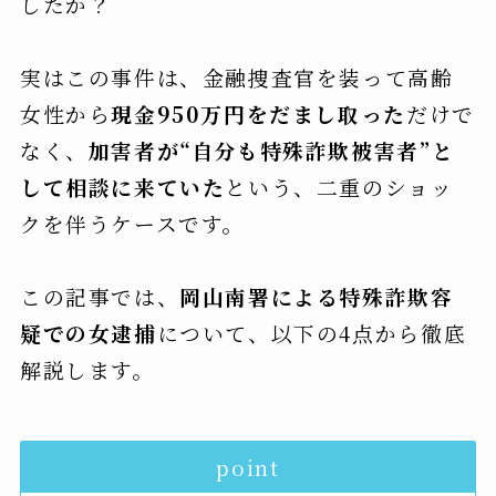
したか？
実はこの事件は、金融捜査官を装って高齢
女性から
現金950万円をだまし取った
だけで
なく、
加害者が“自分も特殊詐欺被害者”と
して相談に来ていた
という、二重のショッ
クを伴うケースです。
この記事では、
岡山南署による特殊詐欺容
疑での女逮捕
について、以下の4点から徹底
解説します。
point