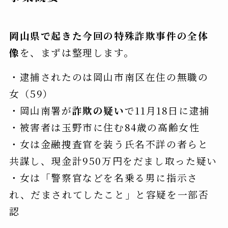
岡山県で起きた今回の特殊詐欺事件の全体
像
を、まずは整理します。
・逮捕されたのは岡山市南区在住の無職の
女（59）
・岡山南署が
詐欺の疑い
で11月18日に逮捕
・被害者は玉野市に住む84歳の高齢女性
・女は金融捜査官を装う氏名不詳の者らと
共謀し、現金計950万円をだまし取った疑い
・女は「警察官などを名乗る男に指示さ
れ、だまされてしたこと」と容疑を一部否
認