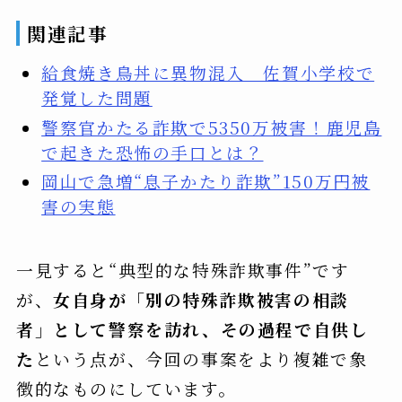
関連記事
給食焼き鳥丼に異物混入 佐賀小学校で
発覚した問題
警察官かたる詐欺で5350万被害！鹿児島
で起きた恐怖の手口とは？
岡山で急増“息子かたり詐欺”150万円被
害の実態
一見すると“典型的な特殊詐欺事件”です
が、
女自身が「別の特殊詐欺被害の相談
者」として警察を訪れ、その過程で自供し
た
という点が、今回の事案をより複雑で象
徴的なものにしています。