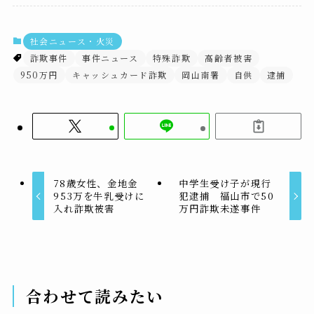
社会ニュース・火災
詐欺事件
事件ニュース
特殊詐欺
高齢者被害
950万円
キャッシュカード詐欺
岡山南署
自供
逮捕
78歳女性、金地金
中学生受け子が現行
953万を牛乳受けに
犯逮捕 福山市で50
入れ詐欺被害
万円詐欺未遂事件
合わせて読みたい