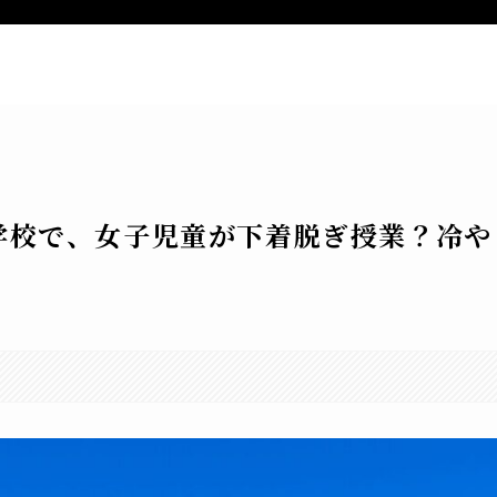
ー
新着記事
特定商取引法表記
お
学校で、女子児童が下着脱ぎ授業？冷や
。