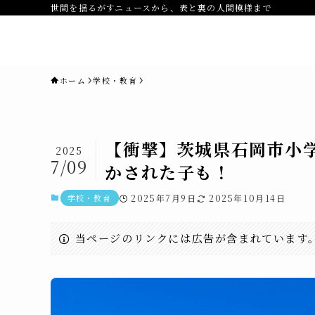
世間を揺るがすニュースから、表と裏の人間模様まで
novaニュースセブン｜社会ニュ
ス・事件・映画
ホーム
学校・教育
【衝撃】茨城県石岡市小
2025
7/09
かされた子も！
学校・教育
2025年7月9日
2025年10月14日
当ページのリンクには広告が含まれています