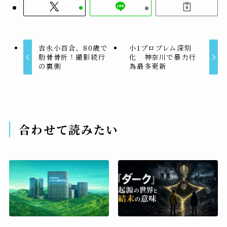
吉永小百合、80歳で
小1プロブレム深刻
肋骨骨折！撮影続行
化 神奈川で暴力行
の裏側
為最多更新
合わせて読みたい