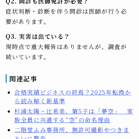
Q2. 問診も医師免許が必要？
症状判断・診断を伴う問診は医師が行う必
要があります。
Q3. 実害は出ている？
現時点で重大報告はありませんが、調査が
続いています。
関連記事
合格実績ビジネスの終焉？2025年転換か
ら読み解く新基準
杉浦太陽・辻希美、第5子は「夢空」 家
族全員に共通する“空”の命名理由
二階堂ふみ事務所、無許可撮影やつきま
といに警告