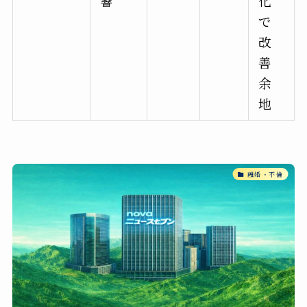
響
化
で
改
善
余
地
離婚・不倫