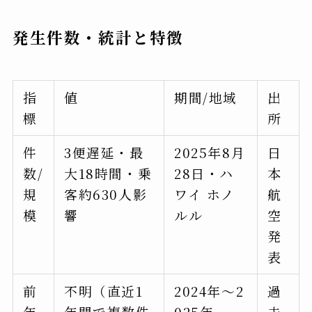
発生件数・統計と特徴
指
値
期間/地域
出
標
所
件
3便遅延・最
2025年8月
日
数/
大18時間・乗
28日・ハ
本
規
客約630人影
ワイ ホノ
航
模
響
ルル
空
発
表
前
不明（直近1
2024年〜2
過
年
年間で複数件
025年
去