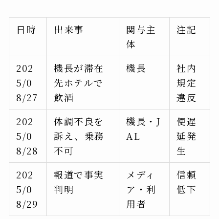
日時
出来事
関与主
注記
体
202
機長が滞在
機長
社内
5/0
先ホテルで
規定
8/27
飲酒
違反
202
体調不良を
機長・J
便遅
5/0
訴え、乗務
AL
延発
8/28
不可
生
202
報道で事実
メディ
信頼
5/0
判明
ア・利
低下
8/29
用者