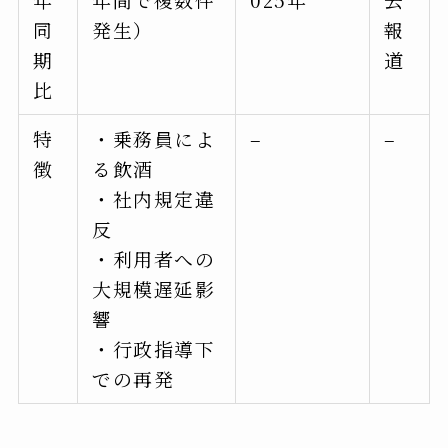
同
発生）
報
期
道
比
特
・乗務員によ
–
–
徴
る飲酒
・社内規定違
反
・利用者への
大規模遅延影
響
・行政指導下
での再発