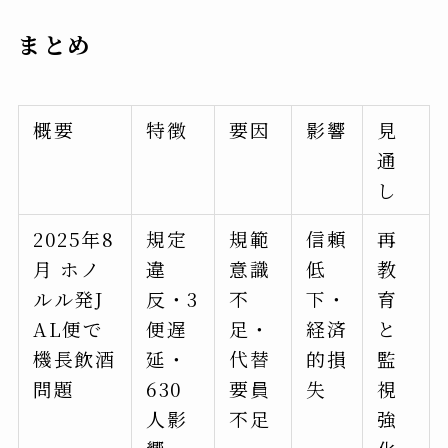
まとめ
概要
特徴
要因
影響
見
通
し
2025年8
規定
規範
信頼
再
月 ホノ
違
意識
低
教
ルル発J
反・3
不
下・
育
AL便で
便遅
足・
経済
と
機長飲酒
延・
代替
的損
監
問題
630
要員
失
視
人影
不足
強