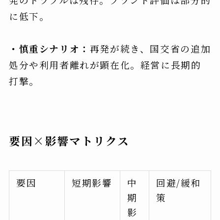
に低下。
・慎重シナリオ：
再発が続き、国交省の追加
処分や利用者離れが顕在化。経営に長期的
打撃。
要因×影響マトリクス
要因
短期影響
中
回避/緩和
期
策
影