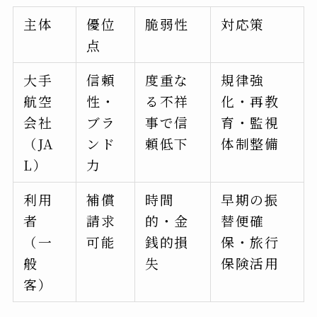
主体
優位
脆弱性
対応策
点
大手
信頼
度重な
規律強
航空
性・
る不祥
化・再教
会社
ブラ
事で信
育・監視
（JA
ンド
頼低下
体制整備
L）
力
利用
補償
時間
早期の振
者
請求
的・金
替便確
（一
可能
銭的損
保・旅行
般
失
保険活用
客）