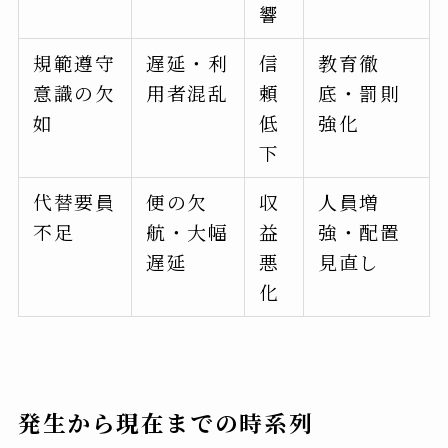
響
規範遵守
遅延・利
信
教育徹
意識の欠
用者混乱
頼
底・罰則
如
低
強化
下
代替要員
便の欠
収
人員増
不足
航・大幅
益
強・配置
遅延
悪
見直し
化
発生から現在までの時系列