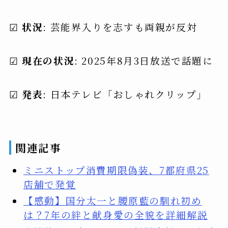
☑
状況
: 芸能界入りを志すも両親が反対
☑
現在の状況
: 2025年8月3日放送で話題に
☑
発表
: 日本テレビ「おしゃれクリップ」
関連記事
ミニストップ消費期限偽装、7都府県25
店舗で発覚
【感動】国分太一と腰原藍の馴れ初め
は？7年の絆と献身愛の全貌を詳細解説