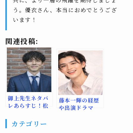
う。優衣さん、本当におめでとうござ
います！
関連投稿:
御上先生ネタバ
藤本一輝の経歴
レあらすじ！松
や出演ドラマ
坂桃李主演の教
は？日曜劇場で
育改革ドラマ徹
注目の若手俳優
カテゴリー
底解説