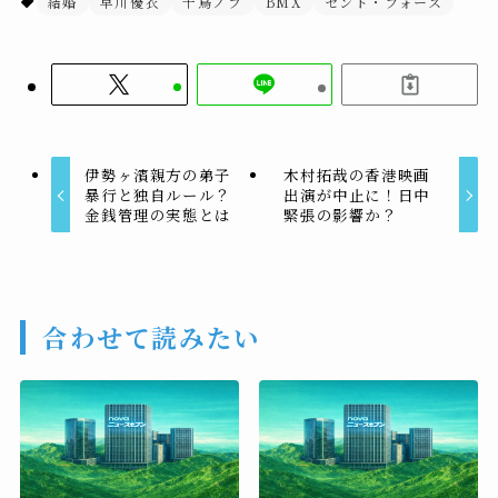
結婚
早川優衣
千鳥ノブ
BMX
セント・フォース
伊勢ヶ濱親方の弟子
木村拓哉の香港映画
暴行と独自ルール？
出演が中止に！日中
金銭管理の実態とは
緊張の影響か？
合わせて読みたい