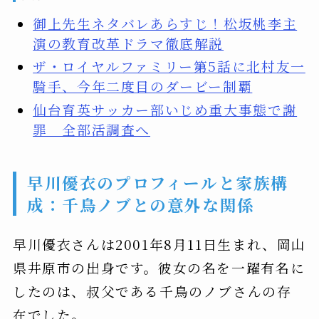
御上先生ネタバレあらすじ！松坂桃李主
演の教育改革ドラマ徹底解説
ザ・ロイヤルファミリー第5話に北村友一
騎手、今年二度目のダービー制覇
仙台育英サッカー部いじめ重大事態で謝
罪 全部活調査へ
早川優衣のプロフィールと家族構
成：千鳥ノブとの意外な関係
早川優衣さんは2001年8月11日生まれ、岡山
県井原市の出身です。彼女の名を一躍有名に
したのは、叔父である千鳥のノブさんの存
在でした。