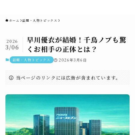
novaニュースセブン｜社会ニュ
ース・事件・映画
ホーム
話題・人物トピックス
早川優衣が結婚！千鳥ノブも驚
2026
3/06
くお相手の正体とは？
話題・人物トピックス
2026年3月6日
当ページのリンクには広告が含まれています。