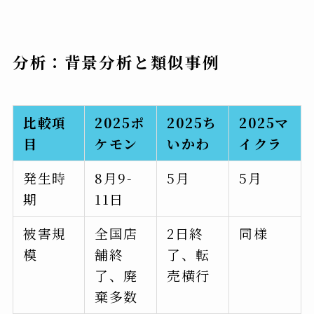
分析：背景分析と類似事例
比較項
2025ポ
2025ち
2025マ
目
ケモン
いかわ
イクラ
発生時
8月9-
5月
5月
期
11日
被害規
全国店
2日終
同様
模
舗終
了、転
了、廃
売横行
棄多数