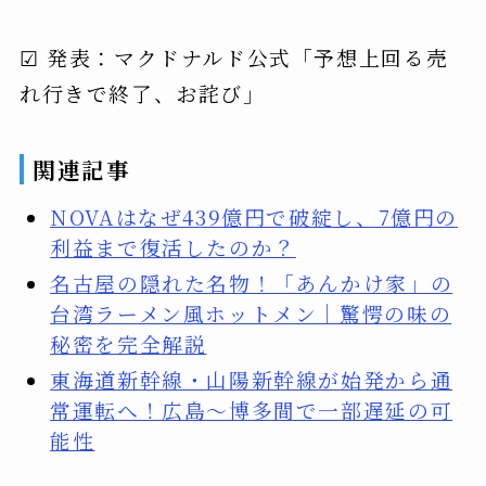
☑ 発表：マクドナルド公式「予想上回る売
れ行きで終了、お詫び」
関連記事
NOVAはなぜ439億円で破綻し、7億円の
利益まで復活したのか？
名古屋の隠れた名物！「あんかけ家」の
台湾ラーメン風ホットメン｜驚愕の味の
秘密を完全解説
東海道新幹線・山陽新幹線が始発から通
常運転へ！広島〜博多間で一部遅延の可
能性