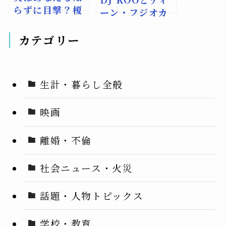
らずに目撃？榎
ーン・フジオカ
本麗美が選んだ
が同窓生！前澤
「宇宙婚」の裏
友作も加わる鎌
カテゴリー
側！
ケ谷フェスの衝
撃計画とは？
生計・暮らし全般
映画
離婚・不倫
社会ニュース・火災
話題・人物トピックス
学校・教育