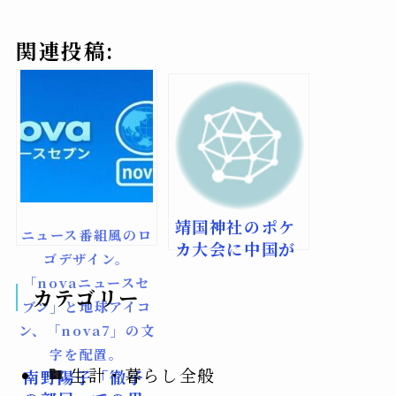
関連投稿:
靖国神社のポケ
ニュース番組風のロ
カ大会に中国が
ゴデザイン。
猛抗議！なぜ国
「novaニュースセ
際騒動に発展し
カテゴリー
ブン」と地球アイコ
た？
ン、「nova7」の文
字を配置。
生計・暮らし全般
南野陽子「徹子