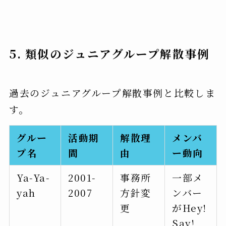
5. 類似のジュニアグループ解散事例
過去のジュニアグループ解散事例と比較しま
す。
グルー
活動期
解散理
メンバ
プ名
間
由
ー動向
Ya-Ya-
2001-
事務所
一部メ
yah
2007
方針変
ンバー
更
がHey!
Say!