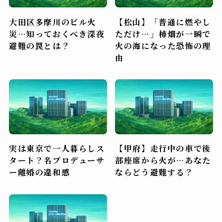
大田区多摩川のビル火
【松山】「普通に燃やし
災…知っておくべき深夜
ただけ…」柿畑が一瞬で
避難の罠とは？
火の海になった恐怖の理
由
実は東京で一人暮らしス
【甲府】走行中の車で後
タート？名プロデューサ
部座席から火が…あなた
ー離婚の違和感
ならどう避難する？