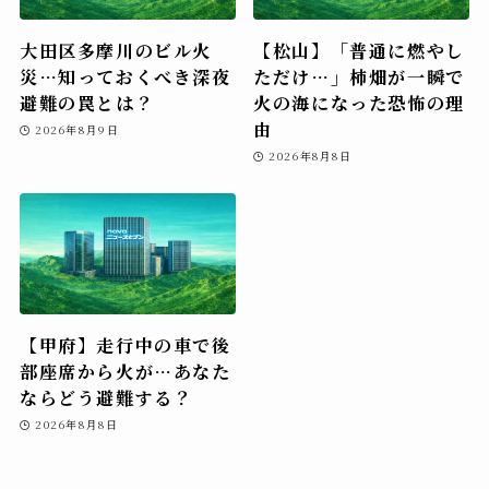
大田区多摩川のビル火
【松山】「普通に燃やし
災…知っておくべき深夜
ただけ…」柿畑が一瞬で
避難の罠とは？
火の海になった恐怖の理
由
2026年8月9日
2026年8月8日
【甲府】走行中の車で後
部座席から火が…あなた
ならどう避難する？
2026年8月8日