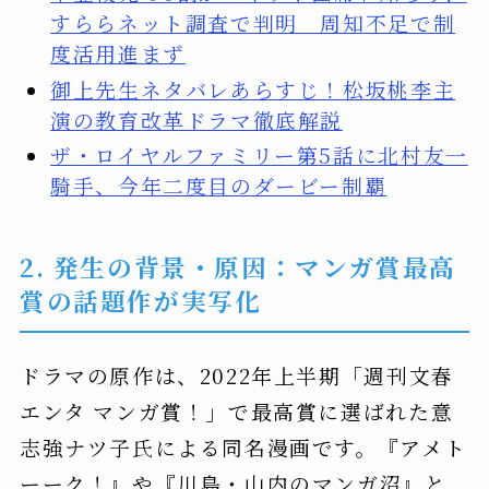
すららネット調査で判明 周知不足で制
度活用進まず
御上先生ネタバレあらすじ！松坂桃李主
演の教育改革ドラマ徹底解説
ザ・ロイヤルファミリー第5話に北村友一
騎手、今年二度目のダービー制覇
2. 発生の背景・原因：マンガ賞最高
賞の話題作が実写化
ドラマの原作は、2022年上半期「週刊文春
エンタ マンガ賞！」で最高賞に選ばれた意
志強ナツ子氏による同名漫画です。『アメト
ーーク！』や『川島・山内のマンガ沼』と