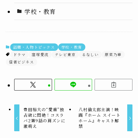
学校・教育
話題・人物トピックス
学校・教育
ドラマ
窪塚愛流
テレビ東京
るなしい
原菜乃華
信者ビジネス
豊田裕大の“愛重”独
八村倫太郎主演！映
占欲に悶絶！コスラ
画『ホーム スイート
バ2第9話の肩ズンに
ホーム』キャスト解
激萌え
禁